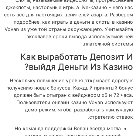
слоты, называемые видеослоты, прогрессивные
джекпоты, настольные игры а live-казино – него нас
есть всё для настоящих ценителей азарта. Разберем
подробнее, как играть в деньги в слоты в казино
Vovan из уже той страны окружающего. Учитывайте
эксклавов сроки вывода используемой ней
платежной системы.
Как выработать Депозит И
выйдя Деньги Из Казино?
Нескольку повышение уровня открывает дорогу к
получению новых бонусов. Каждый принятый бонус
должен быть отыгран с вейджером х5 и 72 часа.
Пользователи онлайн казино Vovan используют
демо режим, чтобы разработать наилучшую
стратегию ставок.
Но команда поддержки Вован всегда могла
помочь и понять все непонятные порой.