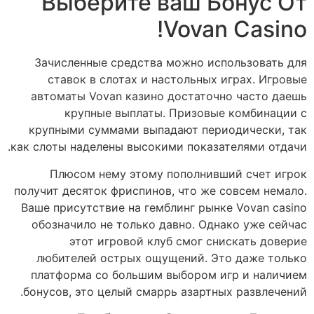
Выберите ваш Бонус От
Vovan Casino!
Зачисленные средства можно использовать для
ставок в слотах и настольных играх. Игровые
автоматы Vovan казино достаточно часто даешь
крупные выплаты. Призовые комбинации с
крупными суммами выпадают периодически, так
как слоты наделены высокими показателями отдачи.
Плюсом нему этому пополнивший счет игрок
получит десяток фриспинов, что же совсем немало.
Ваше присутствие на гемблинг рынке Vovan casino
обозначило не только давно. Однако уже сейчас
этот игровой клуб смог снискать доверие
любителей острых ощущений. Это даже только
платформа со большим выбором игр и наличием
бонусов, это целый смаррь азартных развлечений.