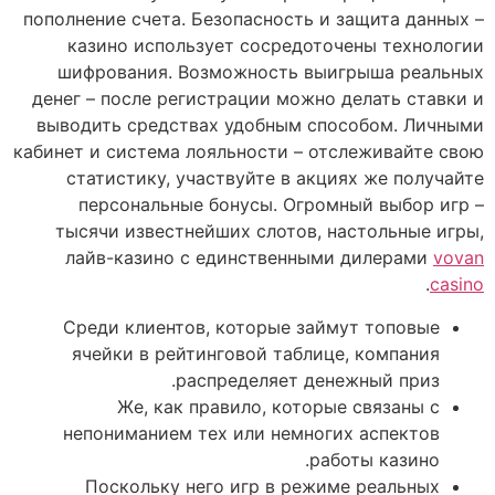
пополнение счета. Безопасность и защита данных –
казино использует сосредоточены технологии
шифрования. Возможность выигрыша реальных
денег – после регистрации можно делать ставки и
выводить средствах удобным способом. Личными
кабинет и система лояльности – отслеживайте свою
статистику, участвуйте в акциях же получайте
персональные бонусы. Огромный выбор игр –
тысячи известнейших слотов, настольные игры,
лайв-казино с единственными дилерами
vovan
.
casino
Среди клиентов, которые займут топовые
ячейки в рейтинговой таблице, компания
распределяет денежный приз.
Же, как правило, которые связаны с
непониманием тех или немногих аспектов
работы казино.
Поскольку него игр в режиме реальных