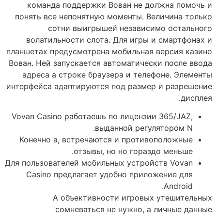
команда поддержки Вован не должна помочь и
понять все непонятную моменты. Величина только
сотни выигрышей независимо остального
волатильности слота. Для игры и смартфонах и
планшетах предусмотрена мобильная версия казино
Вован. Ней запускается автоматически после ввода
адреса а строке браузера и телефоне. Элементы
интерфейса адаптируются под размер и разрешение
дисплея.
Vovan Casino работаешь по лицензии 365/JAZ,
выданной регулятором N.
Конечно а, встречаются и противоположные
отзывы, но но гораздо меньше.
Для пользователей мобильных устройств Vovan
Casino предлагает удобно приложение для
Android.
А объективности игровых утешительных
сомневаться не нужно, а личные данные