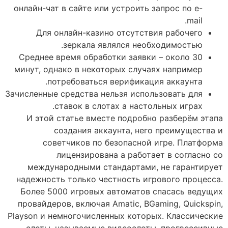
онлайн-чат в сайте или устроить запрос по e-
mail.
Для онлайн-казино отсутствия рабочего
зеркала являлся необходимостью.
Среднее время обработки заявки – около 30
минут, однако в некоторых случаях например
потребоваться верификация аккаунта.
Зачисленные средства нельзя использовать для
ставок в слотах а настольных играх.
И этой статье вместе подробно разберём этапа
создания аккаунта, него преимущества и
советчиков по безопасной игре. Платформа
лицензирована а работает в согласно со
международными стандартами, не гарантирует
надежность только честность игрового процесса.
Более 5000 игровых автоматов спасась ведущих
провайдеров, включая Amatic, BGaming, Quickspin,
Playson и немногочисленных которых. Классические