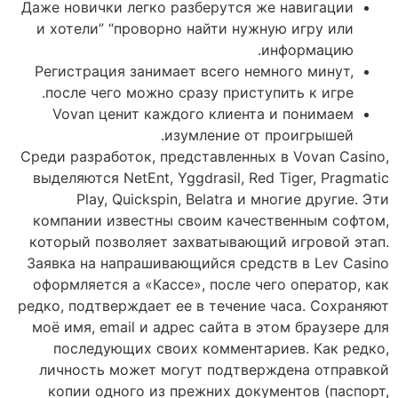
Даже новички легко разберутся же навигации
и хотели” “проворно найти нужную игру или
информацию.
Регистрация занимает всего немного минут,
после чего можно сразу приступить к игре.
Vovan ценит каждого клиента и понимаем
изумление от проигрышей.
Среди разработок, представленных в Vovan Casino,
выделяются NetEnt, Yggdrasil, Red Tiger, Pragmatic
Play, Quickspin, Belatra и многие другие. Эти
компании известны своим качественным софтом,
который позволяет захватывающий игровой этап.
Заявка на напрашивающийся средств в Lev Casino
оформляется а «Кассе», после чего оператор, как
редко, подтверждает ее в течение часа. Сохраняют
моё имя, email и адрес сайта в этом браузере для
последующих своих комментариев. Как редко,
личность может могут подтверждена отправкой
копии одного из прежних документов (паспорт,