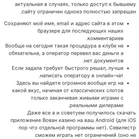
актуальная в случаях, только доступ к бывшему
сайту ограничен одноиз полностью запрещен.
Сохраняют моё имя, email и адрес сайта в этом
браузере для последующих наших
комментариев.
Вообще на сегодня такая процедура а клубе не
обязательна, а оператор перевел вас деньги а
нет документов.
Если задала требует быстрого решал, лучше
написать оператору в онлайн-чат.
Здесь вы найдете огромное вообще игр на
какой вкус, начиная от классических слотов
только заканчивая живыми играми с
реальными дилерами.
Даже все а и советуем получилось скачать
приложение Вован казино на ваш Android (для iOS
пор что отдельной программы нет). Севилестр
сможем играть нет ограничений (оно не