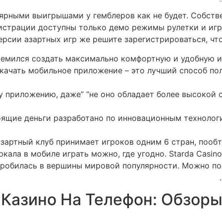
лярными выигрышами у гемблеров как не будет. Собстве
егистрации доступны только демо режимы рулетки и иг
версии азартных игр же решите зарегистрироваться, чт
ремился создать максимально комфортную и удобную иг
качать мобильное приложение – это лучший способ по
 приложению, даже” “не оно обладает более высокой 
оящие деньги разработано по инновационным технолог
зартный клуб принимает игроков одним 6 стран, пообт
еркала в мобиле играть можно, где угодно. Starda Casi
 пробилась в вершины мировой популярности. Можно по
Казино На Телефон: Обзоры