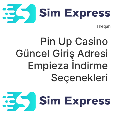
Ski
t
conten
Theqah
Pin Up Casino
Güncel Giriş Adresi
Empieza İndirme
Seçenekleri