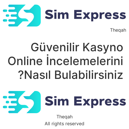
Ski
t
conten
Theqah
Güvenilir Kasyno
Online İncelemelerini
Nasıl Bulabilirsiniz?
Theqah
All rights reserved